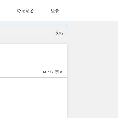
航
论坛动态
登录
发帖
567
0