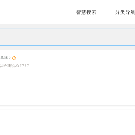
智慧搜索
分类导
离线
以给我说✍????