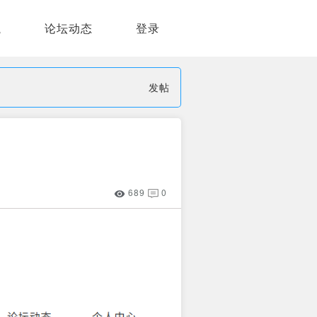
航
论坛动态
登录
发帖
689
0